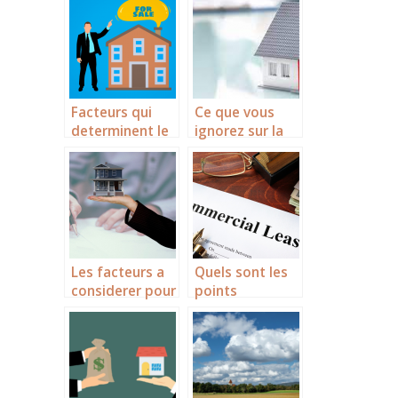
conseils à
des annonces
suivre
immobilières
Facteurs qui
Ce que vous
determinent le
ignorez sur la
prix des biens
societe civile
immobiliers
immobiliere
Les facteurs a
Quels sont les
considerer pour
points
acheter un
essentiels a
appartement
connaitre sur le
bail commercial
?