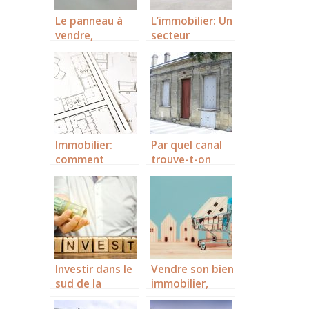
Le panneau à
L’immobilier: Un
vendre,
secteur
L’attraction des
innovant.
visiteurs pour
une vente entre
particuliers
Immobilier:
Par quel canal
comment
trouve-t-on
trouver le
rapidement une
financement de
echoppe a
vos travaux de
vendre
rénovation?
bordeaux?
Investir dans le
Vendre son bien
sud de la
immobilier,
France.
comment