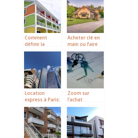
réussir une
vente ?
Comment
Acheter clé en
définir la
main ou faire
copropriété ?
construire : quel
est le meilleur
investissement
immobilier à
faire ?
Location
Zoom sur
express à Paris:
l’achat
l’efficacité des
immobilier en
chasseurs
Alpilles
d’appart