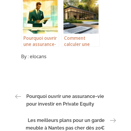
diagnostics à
acquérir un
réaliser et
yacht ?
pourquoi les
réaliser ?
Pourquoi ouvrir
Comment
une assurance-
calculer une
vie pour investir
plus-value sur
By :
elocans
en Private
une résidence
Equity
secondaire ? 5
cas concrets de
transactions
réussies
Navigation
Pourquoi ouvrir une assurance-vie
pour investir en Private Equity
de
Les meilleurs plans pour un garde
l’article
meuble à Nantes pas cher dès 20€