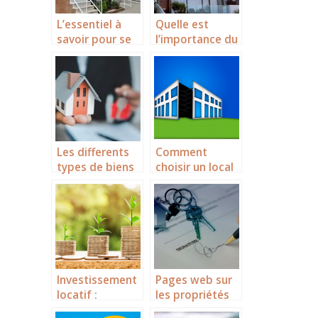
L’essentiel à
Quelle est
savoir pour se
l’importance du
lancer dans
titre de
l’investissement
propriete au
locatif
Maroc ?
Les differents
Comment
types de biens
choisir un local
immobiliers
commercial ?
pour investir en
Floride
Investissement
Pages web sur
locatif :
les propriétés
avantages et
pour trouver