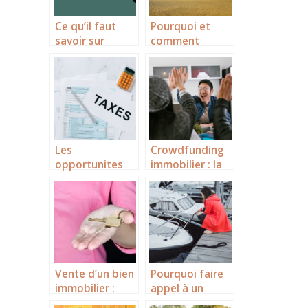
Ce qu’il faut
Pourquoi et
savoir sur
comment
l’evaluation
acheter un
immobiliere
terrain ?
Les
Crowdfunding
opportunites
immobilier : la
de
revolution du
defiscalisation
financement
a La Rochelle a
participatif
saisir
dans
l’immobilier
Vente d’un bien
Pourquoi faire
immobilier :
appel à un
quels sont les
broker pour