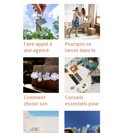
construire : quel
combinaison
est le meilleur
gagnante en
investissement
investissement
immobilier à
immobilier
faire ?
Faire appel à
Pourquoi se
une agence
lancer dans la
immobilière
rénovation de
pour trouver un
la maison ?
appartement à
louer
Comment
Conseils
choisir son
essentiels pour
agence de
vendre
voyage ?
rapidement
votre local
professionnel