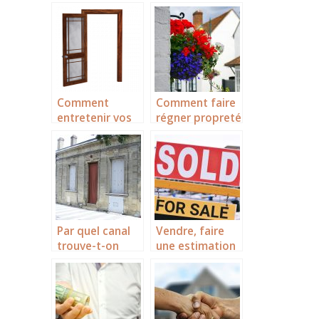
les sociétés
trouver le
civiles
financement de
immobilières ?
vos travaux de
Tous les détails
rénovation?
ici !
Comment
Comment faire
entretenir vos
régner propreté
portes et
et fraîcheur
fenêtres en
dans votre
bois?
domicile?
Par quel canal
Vendre, faire
trouve-t-on
une estimation
rapidement une
maison en ligne
echoppe a
dans le gard.
vendre
bordeaux?