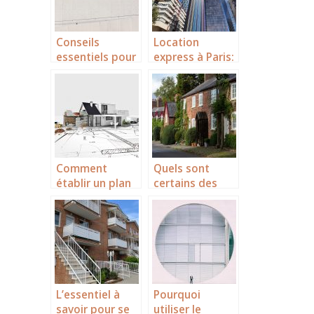
Conseils
Location
essentiels pour
express à Paris:
vendre
l’efficacité des
rapidement
chasseurs
votre local
d’appart
professionnel
Comment
Quels sont
établir un plan
certains des
de construction
facteurs qui
efficace ?
déterminent la
valeur de votre
maison ?
L’essentiel à
Pourquoi
savoir pour se
utiliser le