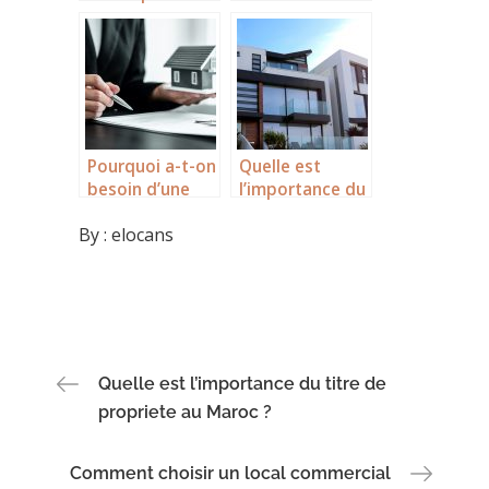
lancer dans
logiciel BIM
l’investissement
pour la
locatif
conception et
la realisation
d’un projet
architectural ?
Pourquoi a-t-on
Quelle est
besoin d’une
l’importance du
assurance
titre de
By :
elocans
bâtiment ?
propriete au
Maroc ?
Navigation
Quelle est l’importance du titre de
propriete au Maroc ?
de
Comment choisir un local commercial