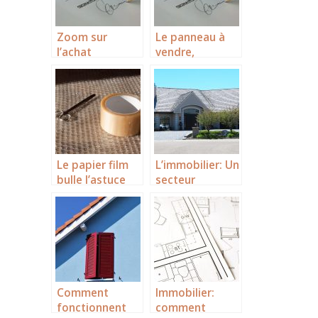
Zoom sur
Le panneau à
l’achat
vendre,
immobilier en
L’attraction des
Alpilles
visiteurs pour
une vente entre
particuliers
Le papier film
L’immobilier: Un
bulle l’astuce
secteur
pour emballer
innovant.
convenablemen
t votre mobilier
lors du
déménagement
!
Comment
Immobilier:
fonctionnent
comment