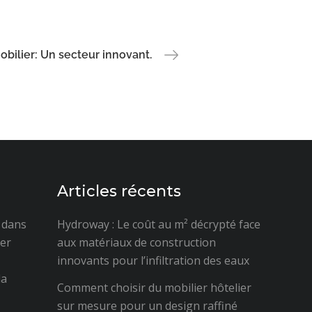
obilier: Un secteur innovant.
Articles récents
é dans
Hydroway : Le coût au m² décrypté face
ter
aux matériaux de construction
innovants pour l’infiltration des eaux
la
Comment choisir du mobilier hôtelier
sur mesure pour un design raffiné