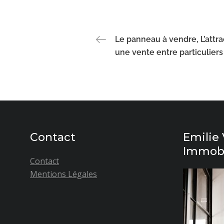
Navigation
Le panneau à vendre, L’attra
une vente entre particuliers
de
l’article
Contact
Emilie 
Immobi
Contact
Mentions Légales