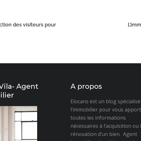
ction des visiteurs pour
L’imm
Vila- Agent
A propos
lier
Elocans est un blog spécialis
l’immobilier pour vous appor
toutes les informations
nécessaires à l’acquisition ou 
rénovation d’un bien. Agent