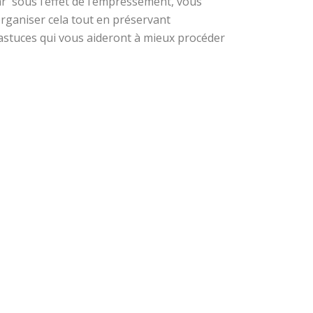
r sous l’effet de l’empressement, vous
organiser cela tout en préservant
astuces qui vous aideront à mieux procéder