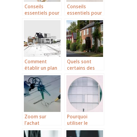
Conseils
Conseils
essentiels pour
essentiels pour
vendre
vendre
rapidement
rapidement
votre local
votre local
professionnel
professionnel
Comment
Quels sont
établir un plan
certains des
de construction
facteurs qui
efficace ?
déterminent la
valeur de votre
maison ?
Zoom sur
Pourquoi
l’achat
utiliser le
immobilier en
logiciel BIM
Alpilles
pour la