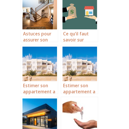
connaitre sur le
bail commercial
?
Astuces pour
Ce qu’il faut
assurer son
savoir sur
appartement
l’evaluation
immobiliere
Estimer son
Estimer son
appartement a
appartement a
La Rochelle : les
La Rochelle : les
astuces
astuces
incontournable
incontournable
s
s