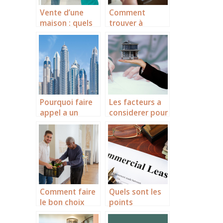
Vente d’une
Comment
maison : quels
trouver à
diagnostics
Annecy un
obligatoires
domicile de
faut-il faire ?
commerce idéal
?
Pourquoi faire
Les facteurs a
appel a un
considerer pour
architecte pour
acheter un
la construction
appartement
de sa maison ?
Comment faire
Quels sont les
le bon choix
points
d’un EHPAD ?
essentiels a