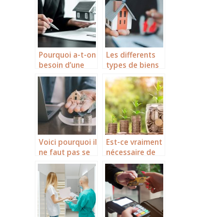
conception et
la realisation
d’un projet
architectural ?
Pourquoi a-t-on
Les differents
besoin d’une
types de biens
assurance
immobiliers
bâtiment ?
pour investir en
Floride
Voici pourquoi il
Est-ce vraiment
ne faut pas se
nécessaire de
priver des
recourir à un
services d’une
cabinet de
agence
conseil en
immobilière !
gestion de
patrimoine ?