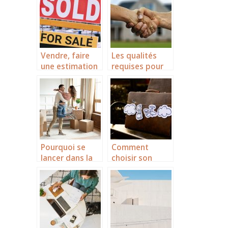
t votre mobilier
bois?
lors du
déménagement
!
Vendre, faire
Les qualités
une estimation
requises pour
maison en ligne
devenir
dans le gard.
conseiller
immobilier
Pourquoi se
Comment
lancer dans la
choisir son
rénovation de
agence de
la maison ?
voyage ?