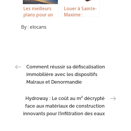
Les meilleurs
Louer à Sainte-
plans pour un
Maxime :
garde meuble à
comprendre un
By :
elocans
Nantes pas cher
marché en
dès 20€
pleine mutation
Navigation
Comment réussir sa défiscalisation
immobilière avec les dispositifs
de
Malraux et Denormandie
l’article
Hydroway : Le coût au m² décrypté
face aux matériaux de construction
innovants pour l’infiltration des eaux