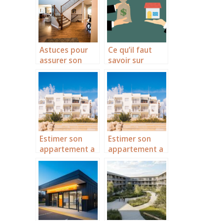
bail commercial
?
Astuces pour
Ce qu’il faut
assurer son
savoir sur
appartement
l’evaluation
immobiliere
Estimer son
Estimer son
appartement a
appartement a
La Rochelle : les
La Rochelle : les
astuces
astuces
incontournable
incontournable
s
s