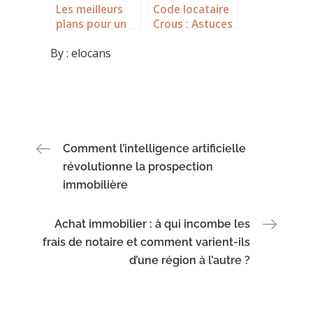
Les meilleurs
Code locataire
plans pour un
Crous : Astuces
garde meuble à
pour prévenir
By :
elocans
Nantes pas cher
les erreurs
dès 20€
courantes qui
retardent vos
travaux
d’entretien
Navigation
Comment l’intelligence artificielle
révolutionne la prospection
de
immobilière
l’article
Achat immobilier : à qui incombe les
frais de notaire et comment varient-ils
d’une région à l’autre ?