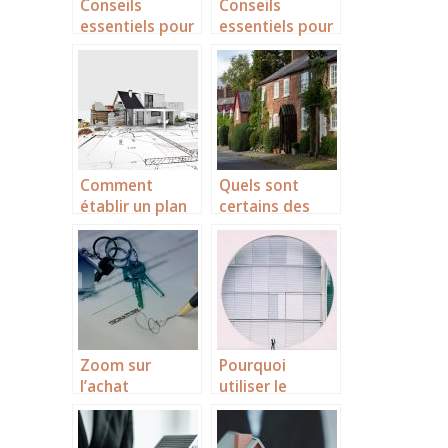
Conseils
Conseils
essentiels pour
essentiels pour
vendre
vendre
rapidement
rapidement
votre local
votre local
professionnel
professionnel
Comment
Quels sont
établir un plan
certains des
de construction
facteurs qui
efficace ?
déterminent la
valeur de votre
maison ?
Zoom sur
Pourquoi
l’achat
utiliser le
immobilier en
logiciel BIM
Alpilles
pour la