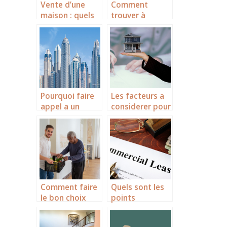
Vente d’une
Comment
maison : quels
trouver à
diagnostics
Annecy un
obligatoires
domicile de
faut-il faire ?
commerce idéal
?
Pourquoi faire
Les facteurs a
appel a un
considerer pour
architecte pour
acheter un
la construction
appartement
de sa maison ?
Comment faire
Quels sont les
le bon choix
points
d’un EHPAD ?
essentiels a
connaitre sur le