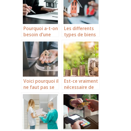
conception et
la realisation
d’un projet
architectural ?
Pourquoi a-t-on
Les differents
besoin d’une
types de biens
assurance
immobiliers
bâtiment ?
pour investir en
Floride
Voici pourquoi il
Est-ce vraiment
ne faut pas se
nécessaire de
priver des
recourir à un
services d’une
cabinet de
agence
conseil en
immobilière !
gestion de
patrimoine ?