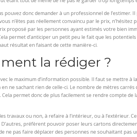
ut étant tout de même de ne pas le garder trop longtemps 
ous pouvez donc demander à un professionnel de l’estimer. 
 Si vous n’êtes pas réellement convaincu par le prix, n’hésit
 prix proposé par les personnes ayant estimés votre bien i
la permet d’anticiper un petit peu le fait que les potentiel
aut résultat en faisant de cette manière-ci.
ment la rédiger ?
avec le maximum d’information possible. Il faut se mettre à l
en ne sachant rien de celle-ci. Le nombre de mètres carrés de
 Cela permet donc de plus facilement se rendre compte de la 
a des travaux ou non, à refaire à l’intérieur, ou à l’extérieu
 D’autres, préfèrent pouvoir poser leurs cartons directement 
 de ne pas faire déplacer des personnes ne souhaitant pas un