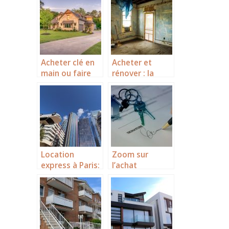
réussir une
vente ?
Acheter clé en
Acheter et
main ou faire
rénover : la
construire : quel
combinaison
est le meilleur
gagnante en
investissement
investissement
immobilier à
immobilier
faire ?
Location
Zoom sur
express à Paris:
l’achat
l’efficacité des
immobilier en
chasseurs
Alpilles
d’appart