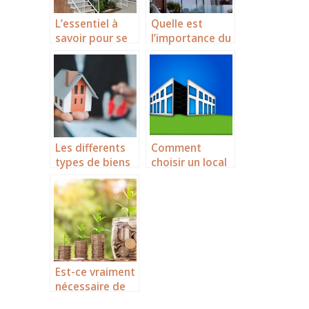
L’essentiel à
Quelle est
savoir pour se
l’importance du
lancer dans
titre de
l’investissement
propriete au
locatif
Maroc ?
Les differents
Comment
types de biens
choisir un local
immobiliers
commercial ?
pour investir en
Floride
Est-ce vraiment
nécessaire de
recourir à un