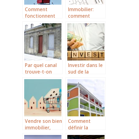
Comment
Immobilier:
fonctionnent
comment
les sociétés
trouver le
civiles
financement de
immobilières ?
vos travaux de
Tous les détails
rénovation?
ici !
Par quel canal
Investir dans le
trouve-t-on
sud de la
rapidement une
France.
echoppe a
vendre
bordeaux?
Vendre son bien
Comment
immobilier,
définir la
comment
copropriété ?