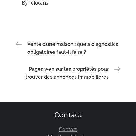
By :
elocans
cabinet de
conseil en
gestion de
patrimoine ?
Navigation
Vente d’une maison : quels diagnostics
obligatoires faut-il faire ?
de
Pages web sur les propriétés pour
l’article
trouver des annonces immobilières
Contact
Contact