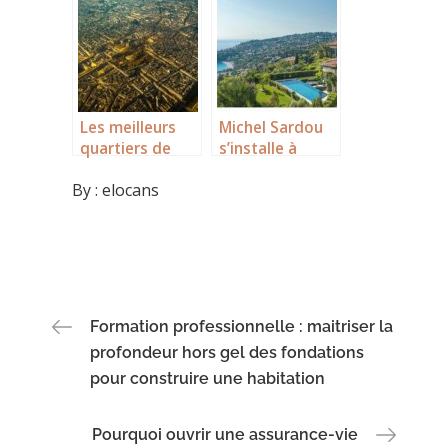
Les meilleurs
Michel Sardou
quartiers de
s’installe à
Bordeaux pour
Bormes-les-
By :
elocans
vivre :
Mimosas :
découverte du
l’histoire d’une
charme de
Côte d’Azur qui
Saint-Jean
attire les
célébrités
depuis 1920
Navigation
Formation professionnelle : maitriser la
profondeur hors gel des fondations
de
pour construire une habitation
l’article
Pourquoi ouvrir une assurance-vie