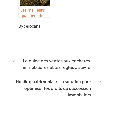
Les meilleurs
quartiers de
Bordeaux pour
By :
elocans
vivre :
découverte du
charme de
Saint-Jean
Navigation
Le guide des ventes aux encheres
immobilieres et les regles a suivre
de
Holding patrimoniale : la solution pour
l’article
optimiser les droits de succession
immobiliers